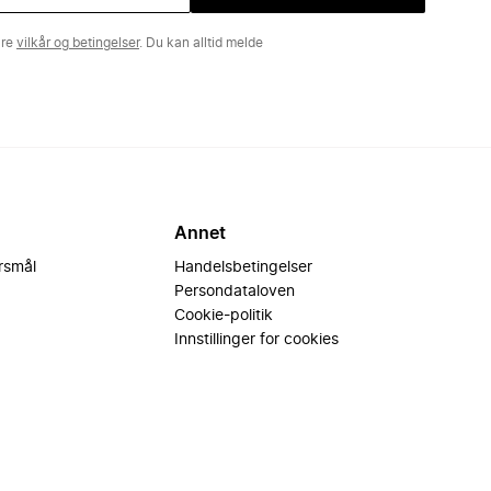
åre
vilkår og betingelser
. Du kan alltid melde
Annet
ørsmål
Handelsbetingelser
Persondataloven
Cookie-politik
Innstillinger for cookies