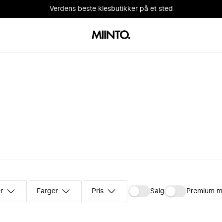
Verdens beste klesbutikker på et sted
r
Farger
Pris
Salg
Premium m