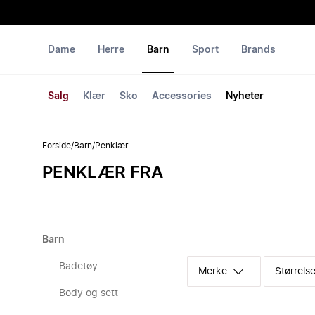
Dame
Herre
Barn
Sport
Brands
Salg
Klær
Sko
Accessories
Nyheter
Forside
/
Barn
/
Penklær
PENKLÆR FRA
Barn
Badetøy
Merke
Størrelse
Body og sett