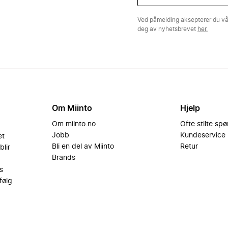
Ved påmelding aksepterer du v
deg av nyhetsbrevet
her.
Om Miinto
Hjelp
Om miinto.no
Ofte stilte sp
Jobb
Kundeservice
et
Bli en del av Miinto
Retur
blir
Brands
s
følg