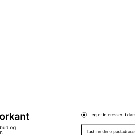
forkant
Jeg er interessert i d
lbud og
r.