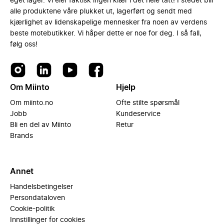
eget lager. Vi eier faktisk ingen klær i det hele tatt! I stedet blir
alle produktene våre plukket ut, lagerført og sendt med
kjærlighet av lidenskapelige mennesker fra noen av verdens
beste motebutikker. Vi håper dette er noe for deg. I så fall,
følg oss!
Om Miinto
Hjelp
Om miinto.no
Ofte stilte spørsmål
Jobb
Kundeservice
Bli en del av Miinto
Retur
Brands
Annet
Handelsbetingelser
Persondataloven
Cookie-politik
Innstillinger for cookies