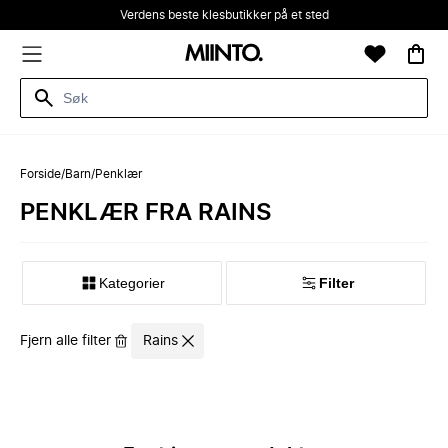
Verdens beste klesbutikker på et sted
Forside
/
Barn
/
Penklær
PENKLÆR FRA RAINS
Kategorier
Filter
Fjern alle filter
Rains