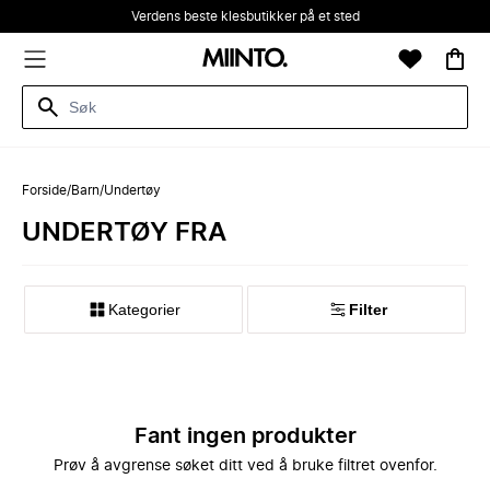
Verdens beste klesbutikker på et sted
Forside
/
Barn
/
Undertøy
UNDERTØY FRA
Kategorier
Filter
Fant ingen produkter
Prøv å avgrense søket ditt ved å bruke filtret ovenfor.