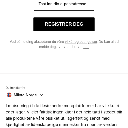
REGISTRER DEG
Ved påmelding aksepterer du våre
vilkår og betingelser
. Du kan alltid
melde deg av nyhetsbrevet
her.
Du handler fra
Miinto Norge
I motsetning til de fleste andre moteplattformer har vi ikke et
eget lager. Vi eier faktisk ingen klær i det hele tatt! I stedet blir
alle produktene våre plukket ut, lagerført og sendt med
kjærlighet av lidenskapelige mennesker fra noen av verdens