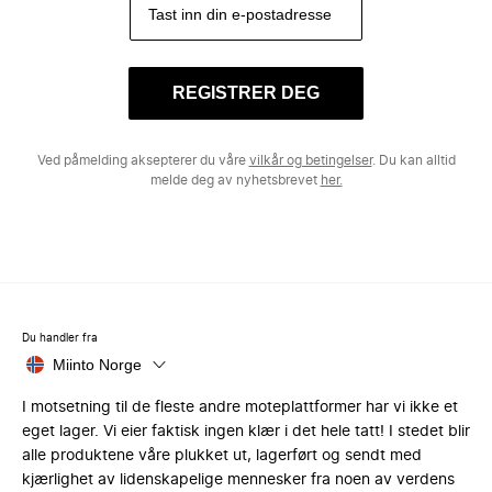
REGISTRER DEG
Ved påmelding aksepterer du våre
vilkår og betingelser
. Du kan alltid
melde deg av nyhetsbrevet
her.
Du handler fra
Miinto Norge
I motsetning til de fleste andre moteplattformer har vi ikke et
eget lager. Vi eier faktisk ingen klær i det hele tatt! I stedet blir
alle produktene våre plukket ut, lagerført og sendt med
kjærlighet av lidenskapelige mennesker fra noen av verdens