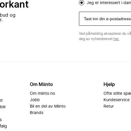
forkant
Jeg er interessert i d
lbud og
r.
Ved påmelding aksepterer du v
deg av nyhetsbrevet
her.
Om Miinto
Hjelp
Om miinto.no
Ofte stilte sp
Jobb
Kundeservice
et
Bli en del av Miinto
Retur
blir
Brands
s
følg