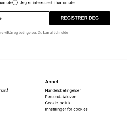
amemote
Jeg er interessert i herremote
REGISTRER DEG
åre
vilkår og betingelser
. Du kan alltid melde
Annet
ørsmål
Handelsbetingelser
Persondataloven
Cookie-politik
Innstillinger for cookies