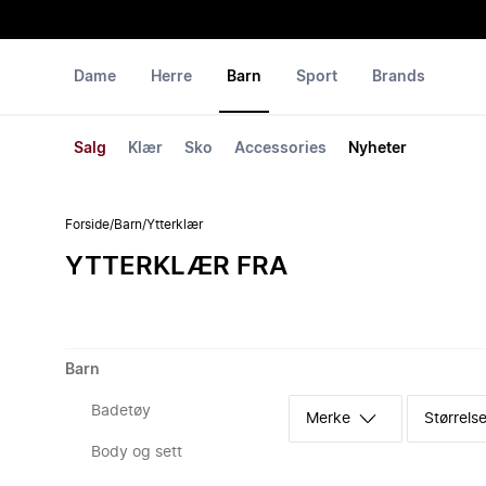
Dame
Herre
Barn
Sport
Brands
Salg
Klær
Sko
Accessories
Nyheter
Forside
/
Barn
/
Ytterklær
YTTERKLÆR FRA
Barn
Badetøy
Merke
Størrelse
Body og sett