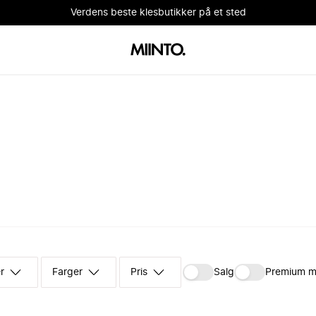
Verdens beste klesbutikker på et sted
r
Farger
Pris
Salg
Premium m