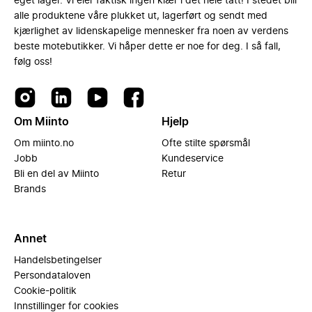
eget lager. Vi eier faktisk ingen klær i det hele tatt! I stedet blir
alle produktene våre plukket ut, lagerført og sendt med
kjærlighet av lidenskapelige mennesker fra noen av verdens
beste motebutikker. Vi håper dette er noe for deg. I så fall,
følg oss!
Om Miinto
Hjelp
Om miinto.no
Ofte stilte spørsmål
Jobb
Kundeservice
Bli en del av Miinto
Retur
Brands
Annet
Handelsbetingelser
Persondataloven
Cookie-politik
Innstillinger for cookies