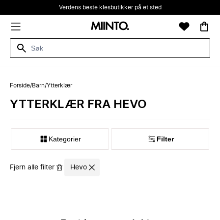
Verdens beste klesbutikker på et sted
Forside
/
Barn
/
Ytterklær
YTTERKLÆR FRA HEVO
Kategorier
Filter
Fjern alle filter
Hevo