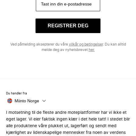
REGISTRER DEG
Ved påmelding aksepterer du våre
vilkår og betingelser
. Du kan alltid
melde deg av nyhetsbrevet
her.
Du handler fra
Miinto Norge
I motsetning til de fleste andre moteplattformer har vi ikke et
eget lager. Vi eier faktisk ingen klær i det hele tatt! I stedet blir
alle produktene våre plukket ut, lagerført og sendt med
kjærlighet av lidenskapelige mennesker fra noen av verdens