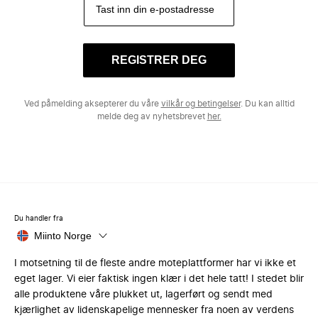
REGISTRER DEG
Ved påmelding aksepterer du våre
vilkår og betingelser
. Du kan alltid
melde deg av nyhetsbrevet
her.
Du handler fra
Miinto Norge
I motsetning til de fleste andre moteplattformer har vi ikke et
eget lager. Vi eier faktisk ingen klær i det hele tatt! I stedet blir
alle produktene våre plukket ut, lagerført og sendt med
kjærlighet av lidenskapelige mennesker fra noen av verdens