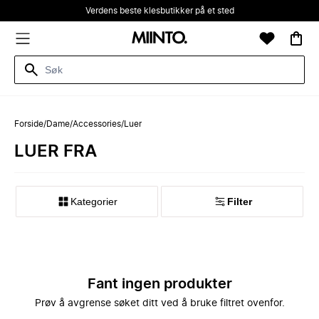
Verdens beste klesbutikker på et sted
Forside
/
Dame
/
Accessories
/
Luer
LUER FRA
Kategorier
Filter
Fant ingen produkter
Prøv å avgrense søket ditt ved å bruke filtret ovenfor.