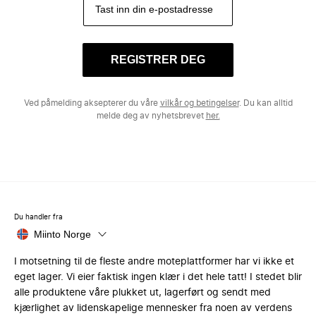
REGISTRER DEG
Ved påmelding aksepterer du våre
vilkår og betingelser
. Du kan alltid
melde deg av nyhetsbrevet
her.
Du handler fra
Miinto Norge
I motsetning til de fleste andre moteplattformer har vi ikke et
eget lager. Vi eier faktisk ingen klær i det hele tatt! I stedet blir
alle produktene våre plukket ut, lagerført og sendt med
kjærlighet av lidenskapelige mennesker fra noen av verdens