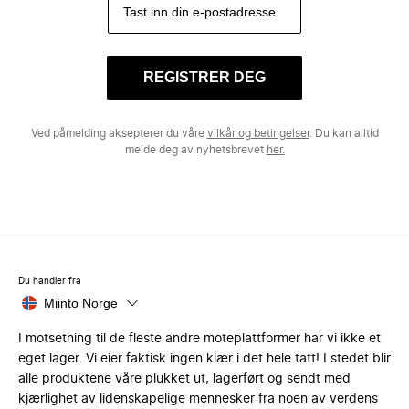
REGISTRER DEG
Ved påmelding aksepterer du våre
vilkår og betingelser
. Du kan alltid
melde deg av nyhetsbrevet
her.
Du handler fra
Miinto Norge
I motsetning til de fleste andre moteplattformer har vi ikke et
eget lager. Vi eier faktisk ingen klær i det hele tatt! I stedet blir
alle produktene våre plukket ut, lagerført og sendt med
kjærlighet av lidenskapelige mennesker fra noen av verdens