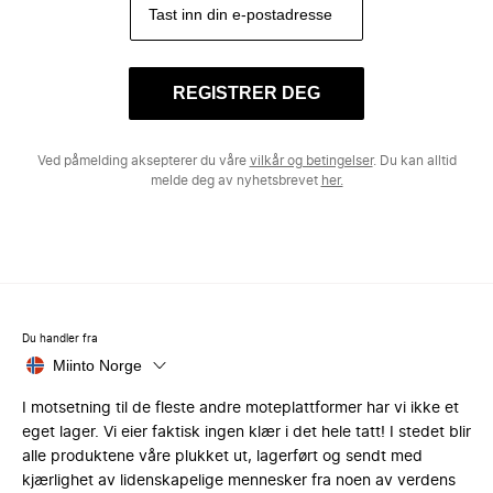
REGISTRER DEG
Ved påmelding aksepterer du våre
vilkår og betingelser
. Du kan alltid
melde deg av nyhetsbrevet
her.
Du handler fra
Miinto Norge
I motsetning til de fleste andre moteplattformer har vi ikke et
eget lager. Vi eier faktisk ingen klær i det hele tatt! I stedet blir
alle produktene våre plukket ut, lagerført og sendt med
kjærlighet av lidenskapelige mennesker fra noen av verdens