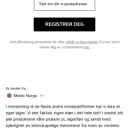
REGISTRER DEG
Ved påmelding aksepterer du våre
vilkår og betingelser
. Du kan alltid
melde deg av nyhetsbrevet
her.
Du handler fra
Miinto Norge
I motsetning til de fleste andre moteplattformer har vi ikke et
eget lager. Vi eier faktisk ingen klær i det hele tatt! I stedet blir
alle produktene våre plukket ut, lagerført og sendt med
kjærlighet av lidenskapelige mennesker fra noen av verdens