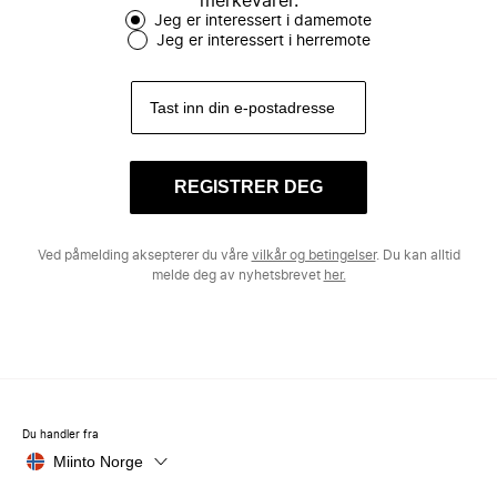
merkevarer.
Jeg er interessert i damemote
Jeg er interessert i herremote
REGISTRER DEG
Ved påmelding aksepterer du våre
vilkår og betingelser
. Du kan alltid
melde deg av nyhetsbrevet
her.
Du handler fra
Miinto Norge