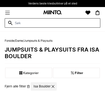
Verdens beste klesbutikker på et sted
Forside
/
Dame
/
Jumpsuits & Playsuits
JUMPSUITS & PLAYSUITS FRA ISA
BOULDER
Kategorier
Filter
Fjern alle filter
Isa Boulder