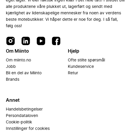
eget lager. Vi eier faktisk ingen klær i det hele tatt! I stedet blir
alle produktene våre plukket ut, lagerført og sendt med
kjærlighet av lidenskapelige mennesker fra noen av verdens
beste motebutikker. Vi håper dette er noe for deg. I så fall,
følg oss!
Om Miinto
Hjelp
Om miinto.no
Ofte stilte spørsmål
Jobb
Kundeservice
Bli en del av Miinto
Retur
Brands
Annet
Handelsbetingelser
Persondataloven
Cookie-politik
Innstillinger for cookies