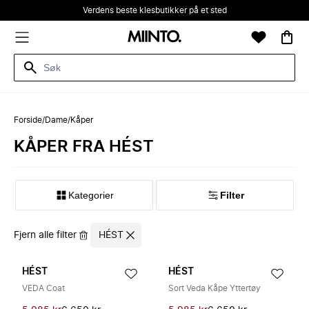
Verdens beste klesbutikker på et sted
Forside
/
Dame
/
Kåper
KÅPER FRA HÉST
Kategorier
Filter
Fjern alle filter
HÉST
HÉST
HÉST
VEDA Coat
Sort Veda Kåpe Yttertøy