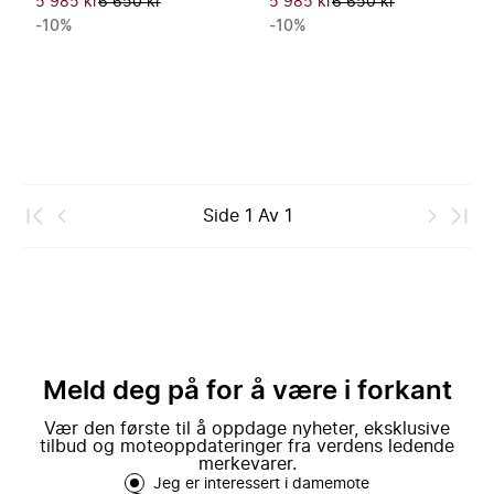
5 985 kr
6 650 kr
5 985 kr
6 650 kr
-10%
-10%
Side
1
Av
1
Meld deg på for å være i forkant
Vær den første til å oppdage nyheter, eksklusive
tilbud og moteoppdateringer fra verdens ledende
merkevarer.
Jeg er interessert i damemote