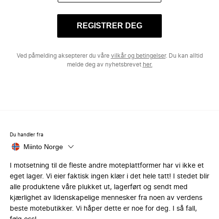
REGISTRER DEG
Ved påmelding aksepterer du våre
vilkår og betingelser
. Du kan alltid
melde deg av nyhetsbrevet
her.
Du handler fra
Miinto Norge
I motsetning til de fleste andre moteplattformer har vi ikke et
eget lager. Vi eier faktisk ingen klær i det hele tatt! I stedet blir
alle produktene våre plukket ut, lagerført og sendt med
kjærlighet av lidenskapelige mennesker fra noen av verdens
beste motebutikker. Vi håper dette er noe for deg. I så fall,