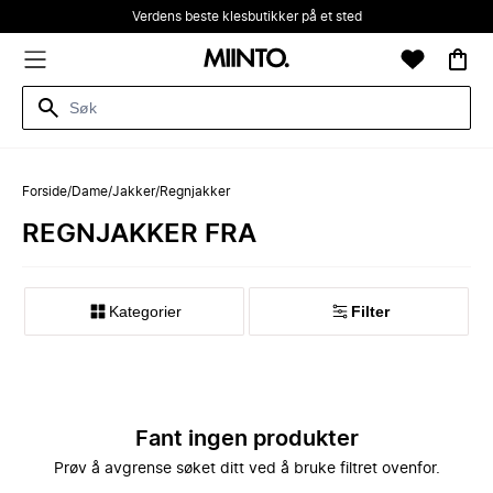
Verdens beste klesbutikker på et sted
Forside
/
Dame
/
Jakker
/
Regnjakker
REGNJAKKER FRA
Kategorier
Filter
Fant ingen produkter
Prøv å avgrense søket ditt ved å bruke filtret ovenfor.