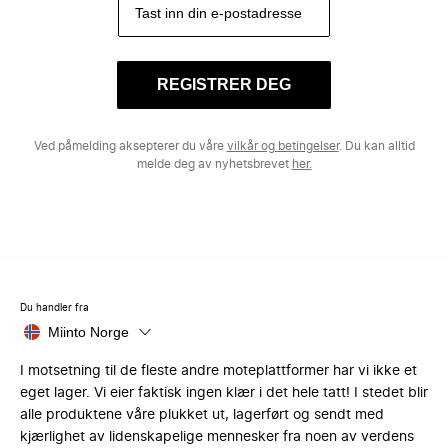
REGISTRER DEG
Ved påmelding aksepterer du våre
vilkår og betingelser
. Du kan alltid
melde deg av nyhetsbrevet
her.
Du handler fra
Miinto Norge
I motsetning til de fleste andre moteplattformer har vi ikke et
eget lager. Vi eier faktisk ingen klær i det hele tatt! I stedet blir
alle produktene våre plukket ut, lagerført og sendt med
kjærlighet av lidenskapelige mennesker fra noen av verdens