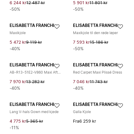
6 244 kr
12 487 kr
5 901 kr
11 801 kr
-50%
-50%
ELISABETTA FRANCHI
ELISABETTA FRANCHI
Maxikjole
Maxikjole til den røde løper
5 472 kr
9 119 kr
7 593 kr
15 186 kr
-40%
-50%
ELISABETTA FRANCHI
ELISABETTA FRANCHI
AB-R13-51E2-V860 Maxi Aftenkjole
Red Carpet Maxi Plissé Dress
7 970 kr
13 282 kr
7 046 kr
11 743 kr
-40%
-40%
ELISABETTA FRANCHI
ELISABETTA FRANCHI
Lang V-hals Gown med kjede
Galla Kjole
4 775 kr
5 365 kr
Fra
6 259 kr
-11%