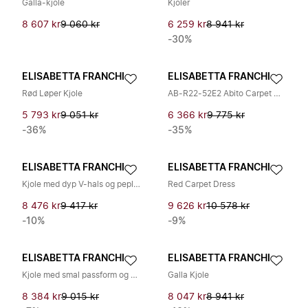
Galla-kjole
Kjoler
8 607 kr
9 060 kr
6 259 kr
8 941 kr
-30%
ELISABETTA FRANCHI
ELISABETTA FRANCHI
Rød Løper Kjole
AB-R22-52E2 Abito Carpet Wo Dress
5 793 kr
9 051 kr
6 366 kr
9 775 kr
-36%
-35%
ELISABETTA FRANCHI
ELISABETTA FRANCHI
Kjole med dyp V-hals og peplum
Red Carpet Dress
8 476 kr
9 417 kr
9 626 kr
10 578 kr
-10%
-9%
ELISABETTA FRANCHI
ELISABETTA FRANCHI
Kjole med smal passform og polstrede skuldre
Galla Kjole
8 384 kr
9 015 kr
8 047 kr
8 941 kr