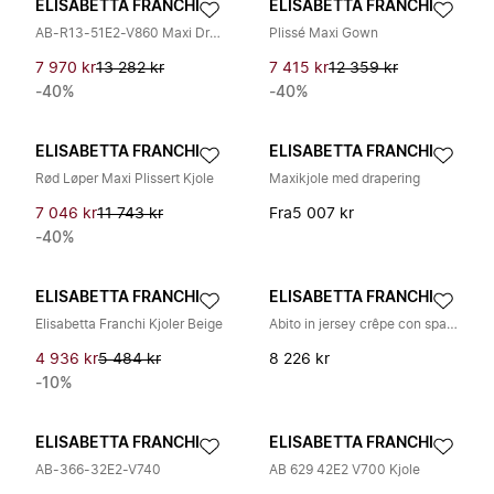
ELISABETTA FRANCHI
ELISABETTA FRANCHI
AB-R13-51E2-V860 Maxi Dress
Plissé Maxi Gown
7 970 kr
13 282 kr
7 415 kr
12 359 kr
-40%
-40%
ELISABETTA FRANCHI
ELISABETTA FRANCHI
Rød Løper Maxi Plissert Kjole
Maxikjole med drapering
7 046 kr
11 743 kr
Fra
5 007 kr
-40%
ELISABETTA FRANCHI
ELISABETTA FRANCHI
Elisabetta Franchi Kjoler Beige
Abito in jersey crêpe con spallina gioiello
4 936 kr
5 484 kr
8 226 kr
-10%
ELISABETTA FRANCHI
ELISABETTA FRANCHI
AB-366-32E2-V740
AB 629 42E2 V700 Kjole