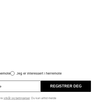
amemote
Jeg er interessert i herremote
REGISTRER DEG
åre
vilkår og betingelser
. Du kan alltid melde