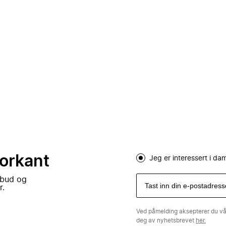
forkant
Jeg er interessert i d
lbud og
r.
Ved påmelding aksepterer du v
deg av nyhetsbrevet
her.