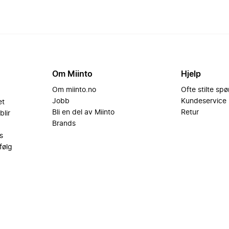
Om Miinto
Hjelp
Om miinto.no
Ofte stilte sp
Jobb
Kundeservice
et
Bli en del av Miinto
Retur
blir
Brands
s
følg