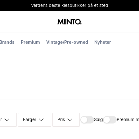
Verdens beste klesbutikker på et sted
Brands
Premium
Vintage/Pre-owned
Nyheter
r
Farger
Pris
Salg
Premium m