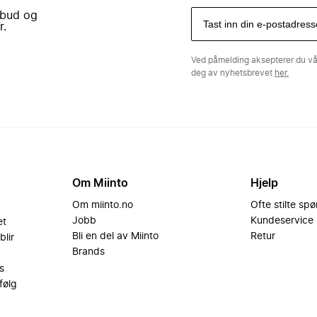
lbud og
r.
Ved påmelding aksepterer du v
deg av nyhetsbrevet
her.
Om Miinto
Hjelp
Om miinto.no
Ofte stilte sp
Jobb
Kundeservice
et
Bli en del av Miinto
Retur
blir
Brands
s
følg