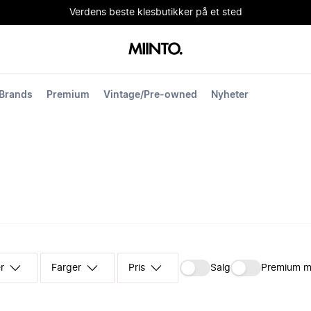
Verdens beste klesbutikker på et sted
Brands
Premium
Vintage/Pre-owned
Nyheter
r
Farger
Pris
Salg
Premium m