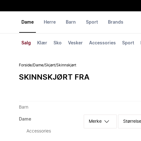
Dame
Herre
Barn
Sport
Brands
Salg
Klær
Sko
Vesker
Accessories
Sport
Forside
/
Dame
/
Skjørt
/
Skinnskjørt
SKINNSKJØRT FRA
Barn
Dame
Merke
Størrelse
Accessories