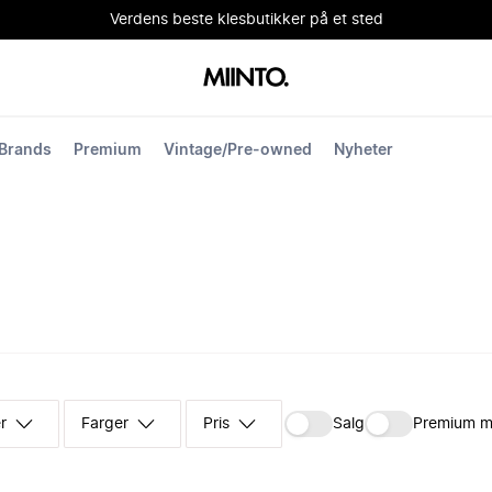
Verdens beste klesbutikker på et sted
Brands
Premium
Vintage/Pre-owned
Nyheter
r
Farger
Pris
Salg
Premium m