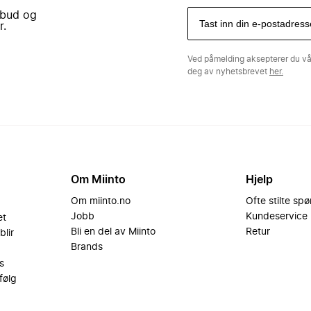
lbud og
r.
Ved påmelding aksepterer du v
deg av nyhetsbrevet
her.
Om Miinto
Hjelp
Om miinto.no
Ofte stilte sp
Jobb
Kundeservice
et
Bli en del av Miinto
Retur
blir
Brands
s
følg