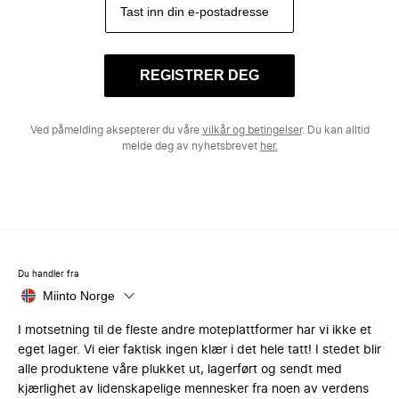
REGISTRER DEG
Ved påmelding aksepterer du våre
vilkår og betingelser
. Du kan alltid
melde deg av nyhetsbrevet
her.
Du handler fra
Miinto Norge
I motsetning til de fleste andre moteplattformer har vi ikke et
eget lager. Vi eier faktisk ingen klær i det hele tatt! I stedet blir
alle produktene våre plukket ut, lagerført og sendt med
kjærlighet av lidenskapelige mennesker fra noen av verdens