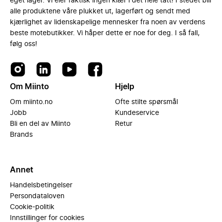
eget lager. Vi eier faktisk ingen klær i det hele tatt! I stedet blir
alle produktene våre plukket ut, lagerført og sendt med
kjærlighet av lidenskapelige mennesker fra noen av verdens
beste motebutikker. Vi håper dette er noe for deg. I så fall,
følg oss!
Om Miinto
Hjelp
Om miinto.no
Ofte stilte spørsmål
Jobb
Kundeservice
Bli en del av Miinto
Retur
Brands
Annet
Handelsbetingelser
Persondataloven
Cookie-politik
Innstillinger for cookies