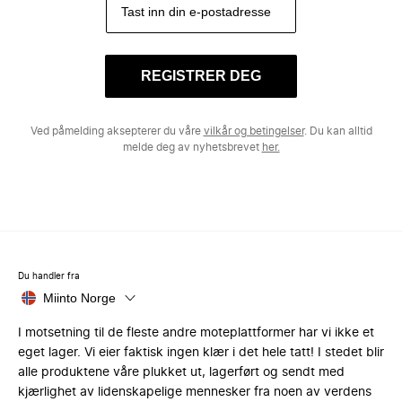
REGISTRER DEG
Ved påmelding aksepterer du våre
vilkår og betingelser
. Du kan alltid
melde deg av nyhetsbrevet
her.
Du handler fra
Miinto Norge
I motsetning til de fleste andre moteplattformer har vi ikke et
eget lager. Vi eier faktisk ingen klær i det hele tatt! I stedet blir
alle produktene våre plukket ut, lagerført og sendt med
kjærlighet av lidenskapelige mennesker fra noen av verdens