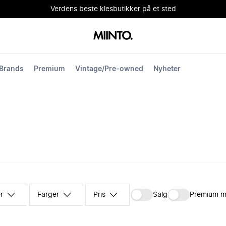
Verdens beste klesbutikker på et sted
Brands
Premium
Vintage/Pre-owned
Nyheter
r
Farger
Pris
Salg
Premium m