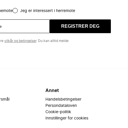
amemote
Jeg er interessert i herremote
REGISTRER DEG
åre
vilkår og betingelser
. Du kan alltid melde
Annet
ørsmål
Handelsbetingelser
Persondataloven
Cookie-politik
Innstillinger for cookies