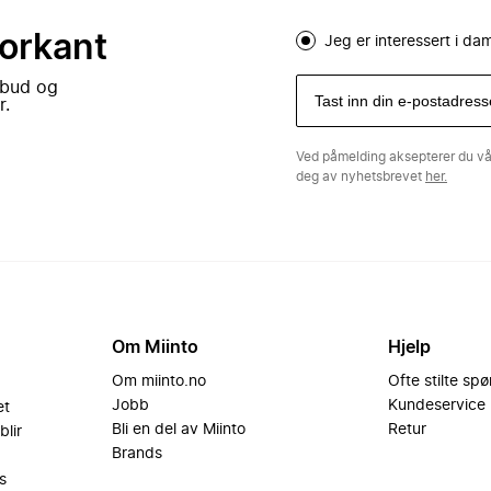
forkant
Jeg er interessert i d
lbud og
r.
Ved påmelding aksepterer du v
deg av nyhetsbrevet
her.
Om Miinto
Hjelp
Om miinto.no
Ofte stilte sp
Jobb
Kundeservice
et
Bli en del av Miinto
Retur
blir
Brands
s