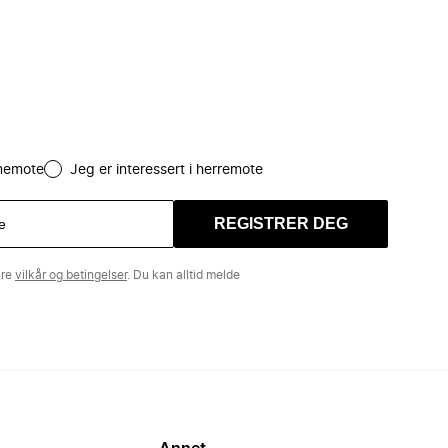
amemote
Jeg er interessert i herremote
REGISTRER DEG
åre
vilkår og betingelser
. Du kan alltid melde