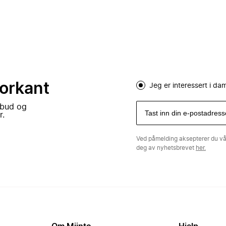
forkant
Jeg er interessert i d
lbud og
r.
Ved påmelding aksepterer du v
deg av nyhetsbrevet
her.