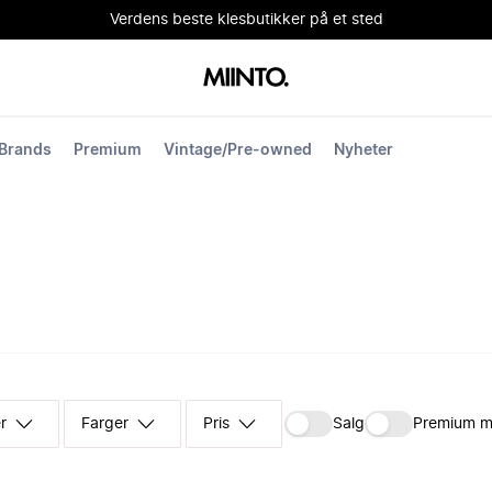
Verdens beste klesbutikker på et sted
Brands
Premium
Vintage/Pre-owned
Nyheter
r
Farger
Pris
Salg
Premium m