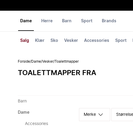
Dame
Herre
Barn
Sport
Brands
Salg
Klær
Sko
Vesker
Accessories
Sport
Forside
/
Dame
/
Vesker
/
Toalettmapper
TOALETTMAPPER FRA
Barn
Dame
Merke
Størrelse
Accessories