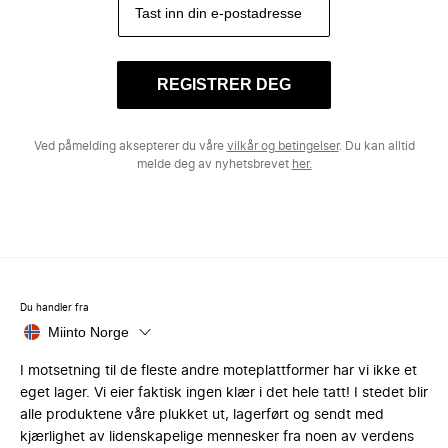
REGISTRER DEG
Ved påmelding aksepterer du våre
vilkår og betingelser
. Du kan alltid
melde deg av nyhetsbrevet
her.
Du handler fra
Miinto Norge
I motsetning til de fleste andre moteplattformer har vi ikke et
eget lager. Vi eier faktisk ingen klær i det hele tatt! I stedet blir
alle produktene våre plukket ut, lagerført og sendt med
kjærlighet av lidenskapelige mennesker fra noen av verdens