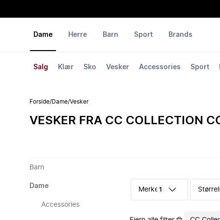
Dame
Herre
Barn
Sport
Brands
Salg
Klær
Sko
Vesker
Accessories
Sport
Forside
/
Dame
/
Vesker
VESKER FRA CC COLLECTION C
Barn
Dame
Merke
Størrel
1
Accessories