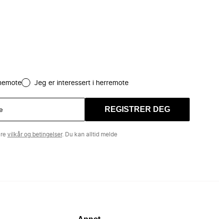
amemote
Jeg er interessert i herremote
REGISTRER DEG
åre
vilkår og betingelser
. Du kan alltid melde