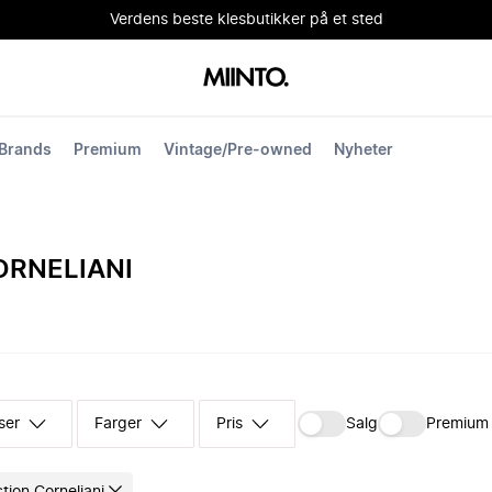
Verdens beste klesbutikker på et sted
Brands
Premium
Vintage/Pre-owned
Nyheter
ORNELIANI
ser
Farger
Pris
Salg
Premium