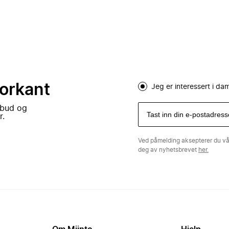
forkant
Jeg er interessert i d
lbud og
r.
Ved påmelding aksepterer du v
deg av nyhetsbrevet
her.