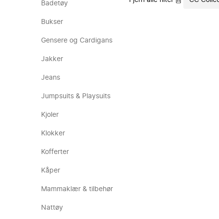
Fjern alle filter
CC Collec
Badetøy
Bukser
Gensere og Cardigans
Jakker
Jeans
Jumpsuits & Playsuits
Kjoler
Klokker
Kofferter
Kåper
Mammaklær & tilbehør
Nattøy