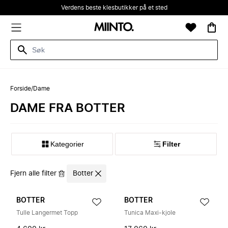
Verdens beste klesbutikker på et sted
Forside
/
Dame
DAME FRA BOTTER
Kategorier
Filter
Fjern alle filter
Botter
BOTTER
BOTTER
Tulle Langermet Topp
Tunica Maxi-kjole