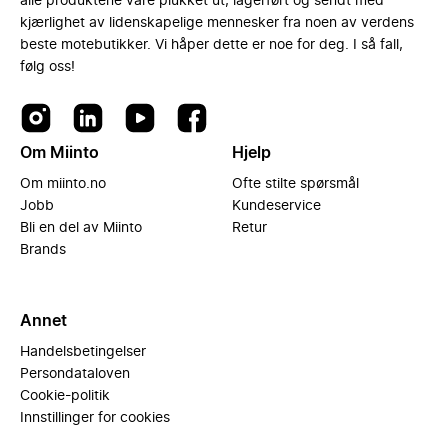
alle produktene våre plukket ut, lagerført og sendt med
kjærlighet av lidenskapelige mennesker fra noen av verdens
beste motebutikker. Vi håper dette er noe for deg. I så fall,
følg oss!
Om Miinto
Hjelp
Om miinto.no
Ofte stilte spørsmål
Jobb
Kundeservice
Bli en del av Miinto
Retur
Brands
Annet
Handelsbetingelser
Persondataloven
Cookie-politik
Innstillinger for cookies