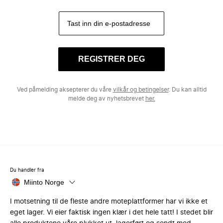
REGISTRER DEG
Ved påmelding aksepterer du våre
vilkår og betingelser
. Du kan alltid
melde deg av nyhetsbrevet
her.
Du handler fra
Miinto Norge
I motsetning til de fleste andre moteplattformer har vi ikke et
eget lager. Vi eier faktisk ingen klær i det hele tatt! I stedet blir