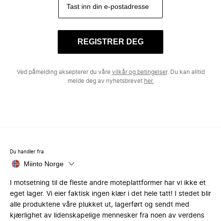
REGISTRER DEG
Ved påmelding aksepterer du våre
vilkår og betingelser
. Du kan alltid
melde deg av nyhetsbrevet
her.
Du handler fra
Miinto Norge
I motsetning til de fleste andre moteplattformer har vi ikke et
eget lager. Vi eier faktisk ingen klær i det hele tatt! I stedet blir
alle produktene våre plukket ut, lagerført og sendt med
kjærlighet av lidenskapelige mennesker fra noen av verdens