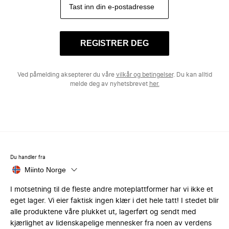
REGISTRER DEG
Ved påmelding aksepterer du våre
vilkår og betingelser
. Du kan alltid
melde deg av nyhetsbrevet
her.
Du handler fra
Miinto Norge
I motsetning til de fleste andre moteplattformer har vi ikke et
eget lager. Vi eier faktisk ingen klær i det hele tatt! I stedet blir
alle produktene våre plukket ut, lagerført og sendt med
kjærlighet av lidenskapelige mennesker fra noen av verdens