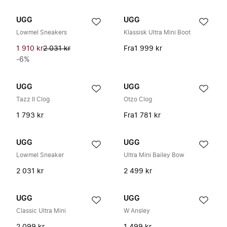
UGG
UGG
Lowmel Sneakers
Klassisk Ultra Mini Boot
1 910 kr
2 031 kr
Fra
1 999 kr
-6%
UGG
UGG
Tazz II Clog
Otzo Clog
1 793 kr
Fra
1 781 kr
UGG
UGG
Lowmel Sneaker
Ultra Mini Bailey Bow
2 031 kr
2 499 kr
UGG
UGG
Classic Ultra Mini
W Ansley