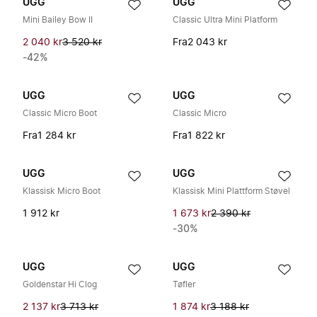
UGG
UGG
Mini Bailey Bow II
Classic Ultra Mini Platform
2 040 kr
3 520 kr
Fra
2 043 kr
-42%
UGG
UGG
Classic Micro Boot
Classic Micro
Fra
1 284 kr
Fra
1 822 kr
UGG
UGG
Klassisk Micro Boot
Klassisk Mini Plattform Støvel
1 912 kr
1 673 kr
2 390 kr
-30%
UGG
UGG
Goldenstar Hi Clog
Tøfler
2 137 kr
3 713 kr
1 874 kr
3 188 kr