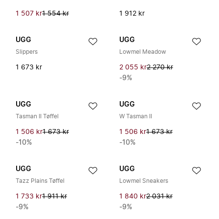
1 507 kr
1 554 kr
1 912 kr
UGG
UGG
Slippers
Lowmel Meadow
1 673 kr
2 055 kr
2 270 kr
-9%
UGG
UGG
Tasman II Tøffel
W Tasman II
1 506 kr
1 673 kr
1 506 kr
1 673 kr
-10%
-10%
UGG
UGG
Tazz Plains Tøffel
Lowmel Sneakers
1 733 kr
1 911 kr
1 840 kr
2 031 kr
-9%
-9%