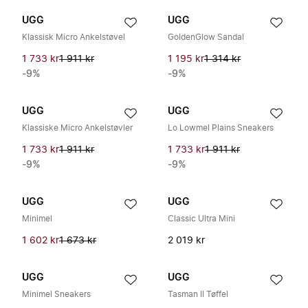
UGG
UGG
Klassisk Micro Ankelstøvel
GoldenGlow Sandal
1 733 kr
1 911 kr
1 195 kr
1 314 kr
-9%
-9%
UGG
UGG
Klassiske Micro Ankelstøvler
Lo Lowmel Plains Sneakers
1 733 kr
1 911 kr
1 733 kr
1 911 kr
-9%
-9%
UGG
UGG
Minimel
Classic Ultra Mini
1 602 kr
1 673 kr
2 019 kr
UGG
UGG
Minimel Sneakers
Tasman II Tøffel