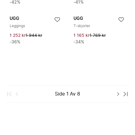
-42%
-41%
UGG
UGG
Leggings
T-skjorter
1 252 kr
1 944 kr
1 165 kr
1 769 kr
-36%
-34%
Side
1
Av
8