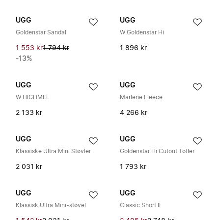
UGG
UGG
Goldenstar Sandal
W Goldenstar Hi
1 553 kr
1 794 kr
1 896 kr
-13%
UGG
UGG
W HIGHMEL
Marlene Fleece
2 133 kr
4 266 kr
UGG
UGG
Klassiske Ultra Mini Støvler
Goldenstar Hi Cutout Tøfler
2 031 kr
1 793 kr
UGG
UGG
Klassisk Ultra Mini-støvel
Classic Short II