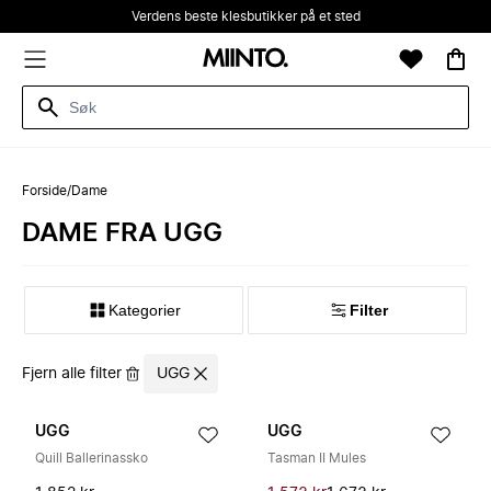
Verdens beste klesbutikker på et sted
Forside
/
Dame
DAME FRA UGG
Kategorier
Filter
Fjern alle filter
UGG
UGG
UGG
Quill Ballerinassko
Tasman II Mules