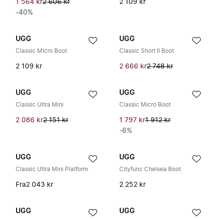
1 564 kr
2 606 kr
2 109 kr
-40%
UGG
UGG
Classic Micro Boot
Classic Short II Boot
2 109 kr
2 666 kr
2 748 kr
UGG
UGG
Classic Ultra Mini
Classic Micro Boot
2 086 kr
2 151 kr
1 797 kr
1 912 kr
-6%
UGG
UGG
Classic Ultra Mini Platform
Cityfunc Chelsea Boot
Fra
2 043 kr
2 252 kr
UGG
UGG