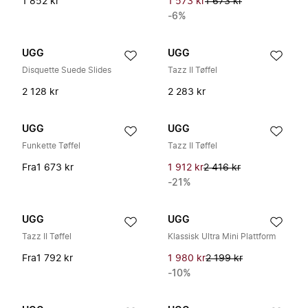
1 852 kr
1 573 kr
1 673 kr
-6%
UGG
UGG
Disquette Suede Slides
Tazz II Tøffel
2 128 kr
2 283 kr
UGG
UGG
Funkette Tøffel
Tazz II Tøffel
Fra
1 673 kr
1 912 kr
2 416 kr
-21%
UGG
UGG
Tazz II Tøffel
Klassisk Ultra Mini Plattform
Fra
1 792 kr
1 980 kr
2 199 kr
-10%