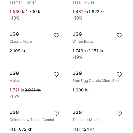
Tasman II Tøfler
Tazz II Mules
1 530 kr
1 700 kr
1 482 kr
1 822 kr
-10%
-19%
UGG
UGG
Classic Micro
Winter Boots
2 109 kr
1 745 kr
2 151 kr
-19%
UGG
UGG
Mules
Brun Ugg Classic Micro Sko
1 721 kr
2 031 kr
1 900 kr
-15%
UGG
UGG
Goldenglow Toggle Sandal
Tasman II Mules
Fra
1 072 kr
Fra
1 124 kr