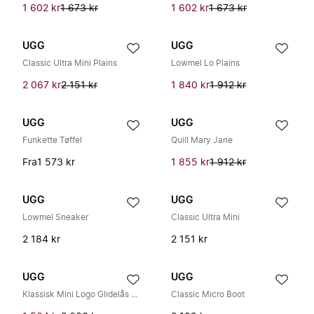
1 602 kr
1 673 kr
1 602 kr
1 673 kr
UGG
UGG
Classic Ultra Mini Plains
Lowmel Lo Plains
2 067 kr
2 151 kr
1 840 kr
1 912 kr
UGG
UGG
Funkette Tøffel
Quill Mary Jane
Fra
1 573 kr
1 855 kr
1 912 kr
UGG
UGG
Lowmel Sneaker
Classic Ultra Mini
2 184 kr
2 151 kr
UGG
UGG
Klassisk Mini Logo Glidelås Støvel
Classic Micro Boot