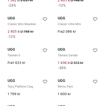
1 542 kr
2 031 kr
2 405 kr
2 748 kr
-24%
-12%
UGG
UGG
Classic Mini Meadow
Classic Ultra Mini
2 405 kr
2 748 kr
Fra
2 086 kr
-12%
UGG
UGG
Tasman II
Tamara Sandal
Fra
1 623 kr
1 436 kr
2 312 kr
-38%
UGG
UGG
Tazz Platform Clog
Winny Pant
1 799 kr
1 600 kr