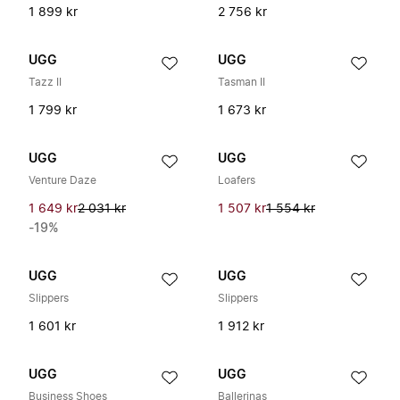
1 899 kr
2 756 kr
UGG
UGG
Tazz II
Tasman II
1 799 kr
1 673 kr
UGG
UGG
Venture Daze
Loafers
1 649 kr
2 031 kr
1 507 kr
1 554 kr
-19%
UGG
UGG
Slippers
Slippers
1 601 kr
1 912 kr
UGG
UGG
Business Shoes
Ballerinas