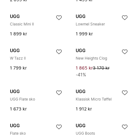
2 099 kr
1 499 kr
UGG
UGG
Classic Mini II
Lowmel Sneaker
1 899 kr
1 999 kr
UGG
UGG
W Tazz ll
New Heights Clog
1 799 kr
1 865 kr
3 170 kr
-41%
UGG
UGG
UGG Flate sko
Klassisk Micro Tøffel
1 673 kr
1 912 kr
UGG
UGG
Flate sko
UGG Boots