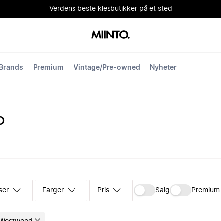
Verdens beste klesbutikker på et sted
Brands
Premium
Vintage/Pre-owned
Nyheter
D
ser
Farger
Pris
Salg
Premium