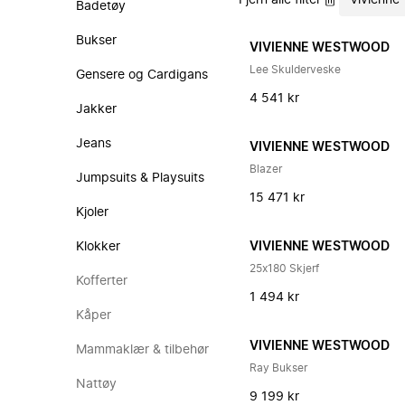
Fjern alle filter
Vivienne
Badetøy
Bukser
VIVIENNE WESTWOOD
Lee Skulderveske
Gensere og Cardigans
4 541 kr
Jakker
Jeans
VIVIENNE WESTWOOD
Blazer
Jumpsuits & Playsuits
15 471 kr
Kjoler
Klokker
VIVIENNE WESTWOOD
25x180 Skjerf
Kofferter
1 494 kr
Kåper
VIVIENNE WESTWOOD
Mammaklær & tilbehør
Ray Bukser
Nattøy
9 199 kr