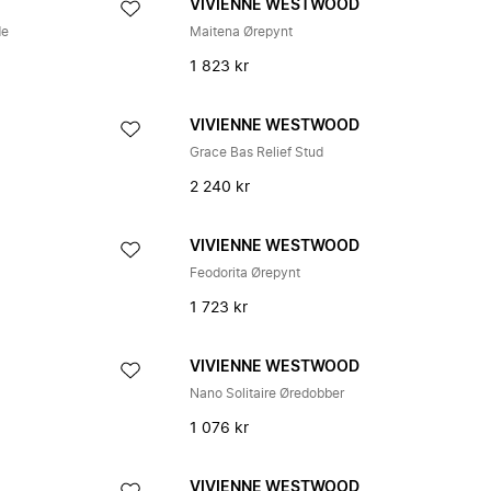
VIVIENNE WESTWOOD
de
Maitena Ørepynt
1 823 kr
VIVIENNE WESTWOOD
Grace Bas Relief Stud
2 240 kr
VIVIENNE WESTWOOD
Feodorita Ørepynt
1 723 kr
VIVIENNE WESTWOOD
Nano Solitaire Øredobber
1 076 kr
VIVIENNE WESTWOOD