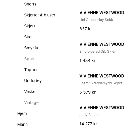
Shorts
VIVIENNE WESTWOOD
Skjorter & bluser
Uni Colour Høy Sokk
Skjørt
837 kr
Sko
VIVIENNE WESTWOOD
Smykker
Embroidered Orb Skjerf
Sport
1 434 kr
Topper
VIVIENNE WESTWOOD
Undertøy
Foam Skreddersydd Skjørt
Vesker
5 579 kr
Vintage
VIVIENNE WESTWOOD
Hjem
Judy Blazer
14 277 kr
Mann