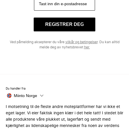
REGISTRER DEG
Ved påmelding aksepterer du våre
vilkår og betingelser
. Du kan alltid
melde deg av nyhetsbrevet
her.
Du handler fra
Miinto Norge
I motsetning til de fleste andre moteplattformer har vi ikke et
eget lager. Vi eier faktisk ingen klær i det hele tatt! I stedet blir
alle produktene våre plukket ut, lagerført og sendt med
kjærlighet av lidenskapelige mennesker fra noen av verdens