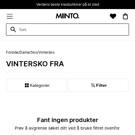
Verdens beste klesbutikker på et sted
Forside
/
Dame
/
Sko
/
Vintersko
VINTERSKO FRA
Kategorier
Filter
Fant ingen produkter
Prøv å avgrense søket ditt ved å bruke filtret ovenfor.