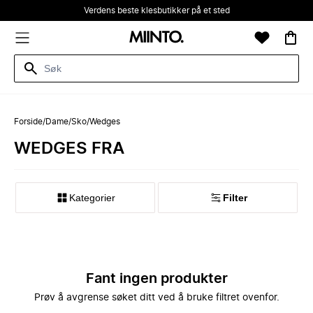
Verdens beste klesbutikker på et sted
Forside
/
Dame
/
Sko
/
Wedges
WEDGES FRA
Kategorier
Filter
Fant ingen produkter
Prøv å avgrense søket ditt ved å bruke filtret ovenfor.