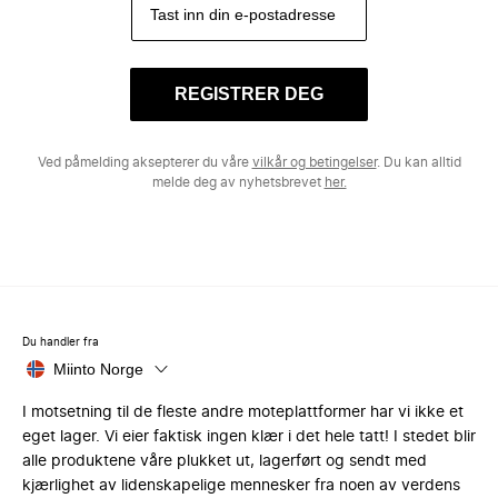
REGISTRER DEG
Ved påmelding aksepterer du våre
vilkår og betingelser
. Du kan alltid
melde deg av nyhetsbrevet
her.
Du handler fra
Miinto Norge
I motsetning til de fleste andre moteplattformer har vi ikke et
eget lager. Vi eier faktisk ingen klær i det hele tatt! I stedet blir
alle produktene våre plukket ut, lagerført og sendt med
kjærlighet av lidenskapelige mennesker fra noen av verdens