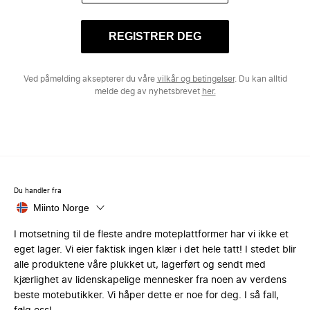
REGISTRER DEG
Ved påmelding aksepterer du våre
vilkår og betingelser
. Du kan alltid
melde deg av nyhetsbrevet
her.
Du handler fra
Miinto Norge
I motsetning til de fleste andre moteplattformer har vi ikke et
eget lager. Vi eier faktisk ingen klær i det hele tatt! I stedet blir
alle produktene våre plukket ut, lagerført og sendt med
kjærlighet av lidenskapelige mennesker fra noen av verdens
beste motebutikker. Vi håper dette er noe for deg. I så fall,