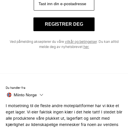
REGISTRER DEG
Ved påmelding aksepterer du våre
vilkår og betingelser
. Du kan alltid
melde deg av nyhetsbrevet
her.
Du handler fra
Miinto Norge
I motsetning til de fleste andre moteplattformer har vi ikke et
eget lager. Vi eier faktisk ingen klær i det hele tatt! I stedet blir
alle produktene våre plukket ut, lagerført og sendt med
kjærlighet av lidenskapelige mennesker fra noen av verdens