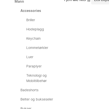
Fjern alle filter
Les Coyo
Mann
Accessories
Briller
Hodeplagg
Keychain
Lommetørkler
Luer
Paraplyer
Teknologi og
Mobiltilbehør
Badeshorts
Belter og bukseseler
Bukser