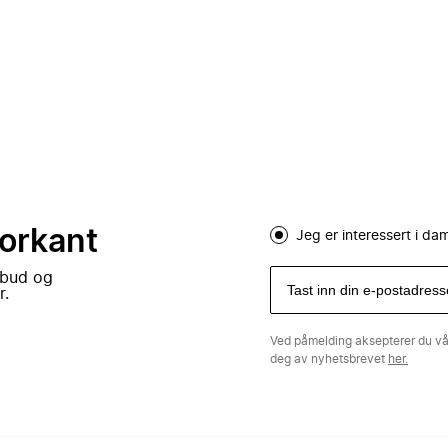
forkant
Jeg er interessert i d
lbud og
r.
Ved påmelding aksepterer du v
deg av nyhetsbrevet
her.