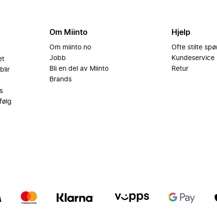
Om Miinto
Hjelp
Om miinto.no
Ofte stilte sp
Jobb
Kundeservice
et
Bli en del av Miinto
Retur
blir
Brands
s
følg