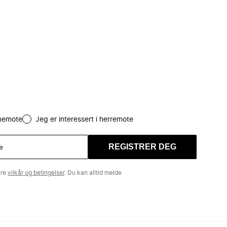
amemote
Jeg er interessert i herremote
REGISTRER DEG
åre
vilkår og betingelser
. Du kan alltid melde