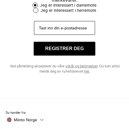
merkevarer.
Jeg er interessert i damemote
Jeg er interessert i herremote
REGISTRER DEG
Ved påmelding aksepterer du våre
vilkår og betingelser
. Du kan alltid
melde deg av nyhetsbrevet
her.
Du handler fra
Miinto Norge