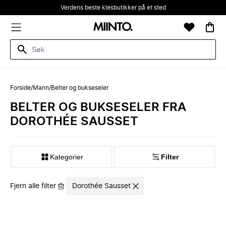
Verdens beste klesbutikker på et sted
Forside
/
Mann
/
Belter og bukseseler
BELTER OG BUKSESELER FRA
DOROTHÉE SAUSSET
Kategorier
Filter
Fjern alle filter
Dorothée Sausset