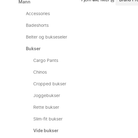
Fjern alle filter
Bruno Pr
Mann
Accessories
Badeshorts
Belter og bukseseler
Bukser
Cargo Pants
Chinos
Cropped bukser
Joggebukser
Rette bukser
Slim-fit bukser
Vide bukser