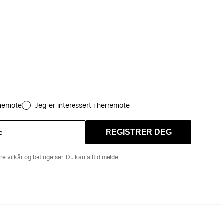
amemote
Jeg er interessert i herremote
REGISTRER DEG
åre
vilkår og betingelser
. Du kan alltid melde