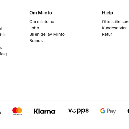
Om Miinto
Hjelp
Om miinto.no
Ofte stilte sp
Jobb
Kundeservice
et
Bli en del av Miinto
Retur
blir
Brands
s
følg