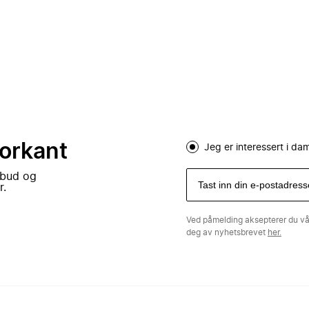
forkant
Jeg er interessert i d
lbud og
r.
Ved påmelding aksepterer du v
deg av nyhetsbrevet
her.