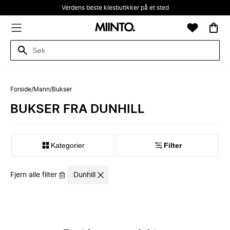
Verdens beste klesbutikker på et sted
Forside
/
Mann
/
Bukser
BUKSER FRA DUNHILL
Kategorier
Filter
Fjern alle filter
Dunhill