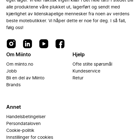
eget lager. Vi eier faktisk ingen klær i det hele tatt! I stedet blir
alle produktene våre plukket ut, lagerført og sendt med
kjærlighet av lidenskapelige mennesker fra noen av verdens
beste motebutikker. Vi håper dette er noe for deg. I så fall,
følg oss!
Om Miinto
Hjelp
Om miinto.no
Ofte stilte spørsmål
Jobb
Kundeservice
Bli en del av Miinto
Retur
Brands
Annet
Handelsbetingelser
Persondataloven
Cookie-politik
Innstillinger for cookies