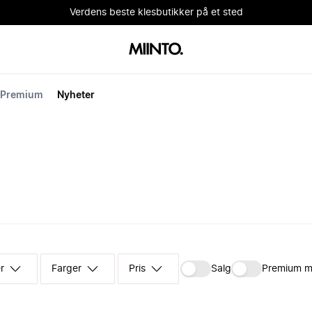
Verdens beste klesbutikker på et sted
Premium
Nyheter
r
Farger
Pris
Salg
Premium m