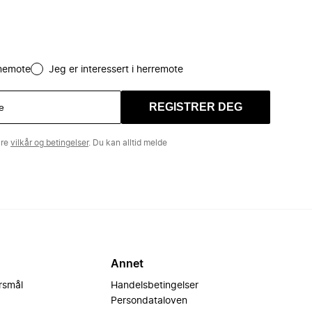
amemote
Jeg er interessert i herremote
REGISTRER DEG
åre
vilkår og betingelser
. Du kan alltid melde
Annet
ørsmål
Handelsbetingelser
Persondataloven