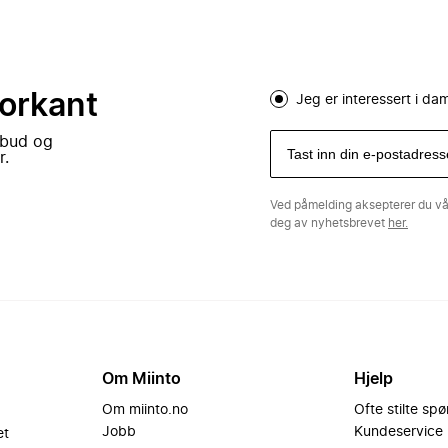
forkant
Jeg er interessert i d
lbud og
r.
Ved påmelding aksepterer du v
deg av nyhetsbrevet
her.
Om Miinto
Hjelp
Om miinto.no
Ofte stilte sp
Jobb
Kundeservice
et