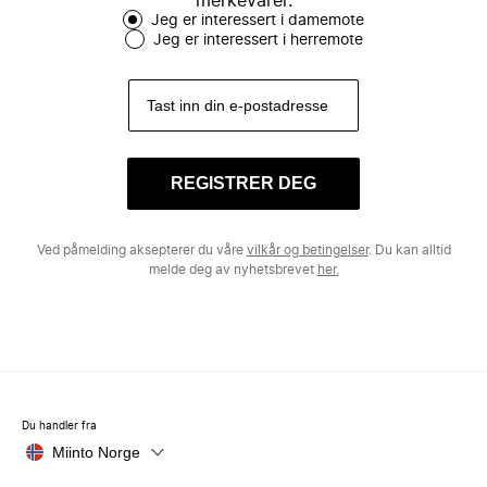
merkevarer.
Jeg er interessert i damemote
Jeg er interessert i herremote
REGISTRER DEG
Ved påmelding aksepterer du våre
vilkår og betingelser
. Du kan alltid
melde deg av nyhetsbrevet
her.
Du handler fra
Miinto Norge