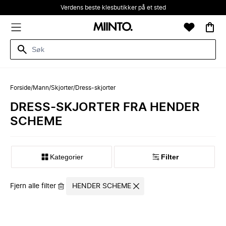
Verdens beste klesbutikker på et sted
Forside
/
Mann
/
Skjorter
/
Dress-skjorter
DRESS-SKJORTER FRA HENDER
SCHEME
Kategorier
Filter
Fjern alle filter
HENDER SCHEME