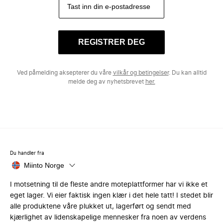
REGISTRER DEG
Ved påmelding aksepterer du våre
vilkår og betingelser
. Du kan alltid
melde deg av nyhetsbrevet
her.
Du handler fra
Miinto Norge
I motsetning til de fleste andre moteplattformer har vi ikke et
eget lager. Vi eier faktisk ingen klær i det hele tatt! I stedet blir
alle produktene våre plukket ut, lagerført og sendt med
kjærlighet av lidenskapelige mennesker fra noen av verdens