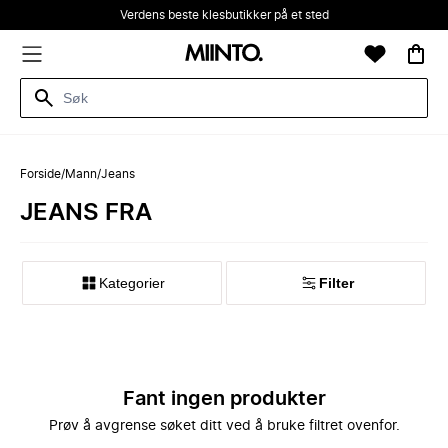
Verdens beste klesbutikker på et sted
Forside
/
Mann
/
Jeans
JEANS FRA
Kategorier
Filter
Fant ingen produkter
Prøv å avgrense søket ditt ved å bruke filtret ovenfor.