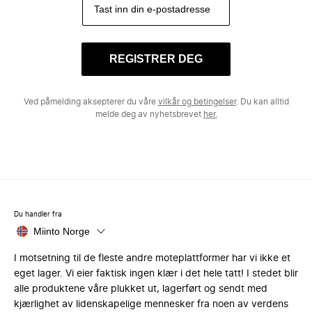
REGISTRER DEG
Ved påmelding aksepterer du våre
vilkår og betingelser
. Du kan alltid
melde deg av nyhetsbrevet
her.
Du handler fra
Miinto Norge
I motsetning til de fleste andre moteplattformer har vi ikke et
eget lager. Vi eier faktisk ingen klær i det hele tatt! I stedet blir
alle produktene våre plukket ut, lagerført og sendt med
kjærlighet av lidenskapelige mennesker fra noen av verdens