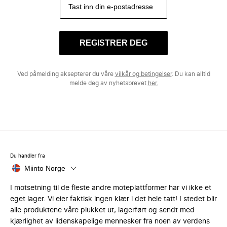
REGISTRER DEG
Ved påmelding aksepterer du våre
vilkår og betingelser
. Du kan alltid
melde deg av nyhetsbrevet
her.
Du handler fra
Miinto Norge
I motsetning til de fleste andre moteplattformer har vi ikke et
eget lager. Vi eier faktisk ingen klær i det hele tatt! I stedet blir
alle produktene våre plukket ut, lagerført og sendt med
kjærlighet av lidenskapelige mennesker fra noen av verdens