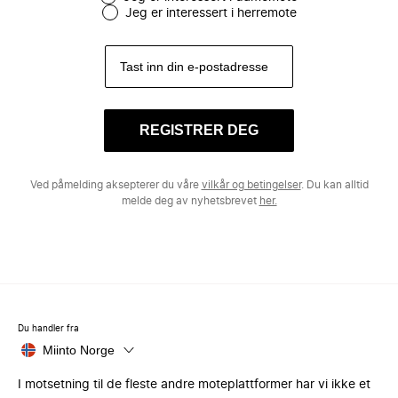
Jeg er interessert i herremote
REGISTRER DEG
Ved påmelding aksepterer du våre
vilkår og betingelser
. Du kan alltid
melde deg av nyhetsbrevet
her.
Du handler fra
Miinto Norge
I motsetning til de fleste andre moteplattformer har vi ikke et