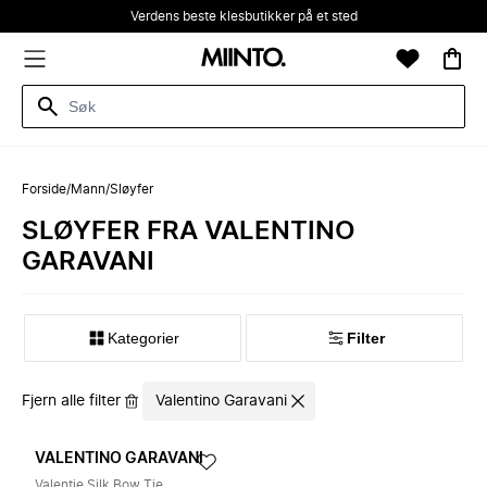
Verdens beste klesbutikker på et sted
Forside
/
Mann
/
Sløyfer
SLØYFER FRA VALENTINO
GARAVANI
Kategorier
Filter
Fjern alle filter
Valentino Garavani
VALENTINO GARAVANI
Valentie Silk Bow Tie