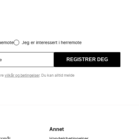
amemote
Jeg er interessert i herremote
REGISTRER DEG
åre
vilkår og betingelser
. Du kan alltid melde
Annet