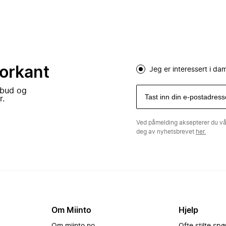
forkant
Jeg er interessert i d
lbud og
r.
Ved påmelding aksepterer du v
deg av nyhetsbrevet
her.
Om Miinto
Hjelp