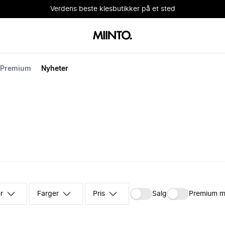
Verdens beste klesbutikker på et sted
Premium
Nyheter
r
Farger
Pris
Salg
Premium m