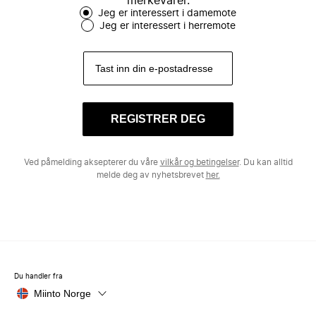
merkevarer.
Jeg er interessert i damemote
Jeg er interessert i herremote
REGISTRER DEG
Ved påmelding aksepterer du våre
vilkår og betingelser
. Du kan alltid
melde deg av nyhetsbrevet
her.
Du handler fra
Miinto Norge