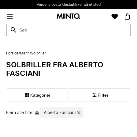
Verdens beste klesbutikker på et sted
Forside
/
Mann
/
Solbriller
SOLBRILLER FRA ALBERTO
FASCIANI
Kategorier
Filter
Fjern alle filter
Alberto Fasciani