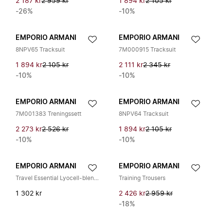
2 187 kr
2 959 kr
1 894 kr
2 105 kr
-26%
-10%
EMPORIO ARMANI
EMPORIO ARMANI
8NPV65 Tracksuit
7M000915 Tracksuit
1 894 kr
2 105 kr
2 111 kr
2 345 kr
-10%
-10%
EMPORIO ARMANI
EMPORIO ARMANI
7M001383 Treningssett
8NPV64 Tracksuit
2 273 kr
2 526 kr
1 894 kr
2 105 kr
-10%
-10%
EMPORIO ARMANI
EMPORIO ARMANI
Travel Essential Lyocell-blend Jersey T-skjorte
Training Trousers
1 302 kr
2 426 kr
2 959 kr
-18%