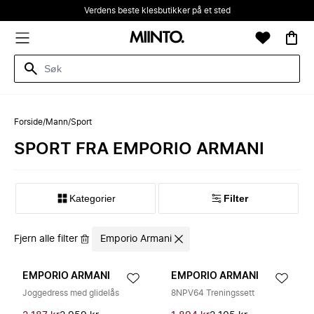
Verdens beste klesbutikker på et sted
Forside
/
Mann
/
Sport
SPORT FRA EMPORIO ARMANI
Kategorier
Filter
Fjern alle filter
Emporio Armani
EMPORIO ARMANI
EMPORIO ARMANI
Joggedress med glidelås
8NPV64 Treningssett