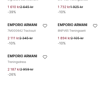
1 610 kr
2 645 kr
1 732 kr
1 925 kr
-39%
-10%
EMPORIO ARMANI
EMPORIO ARMANI
7M000642 Tracksuit
8NPV65 Treningssett
2 111 kr
2 345 kr
1 894 kr
2 105 kr
-10%
-10%
EMPORIO ARMANI
Treningsdress
2 187 kr
2 959 kr
-26%