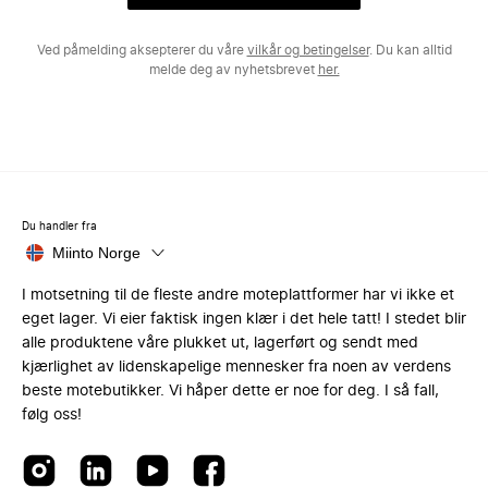
Ved påmelding aksepterer du våre
vilkår og betingelser
. Du kan alltid
melde deg av nyhetsbrevet
her.
Du handler fra
Miinto Norge
I motsetning til de fleste andre moteplattformer har vi ikke et
eget lager. Vi eier faktisk ingen klær i det hele tatt! I stedet blir
alle produktene våre plukket ut, lagerført og sendt med
kjærlighet av lidenskapelige mennesker fra noen av verdens
beste motebutikker. Vi håper dette er noe for deg. I så fall,
følg oss!