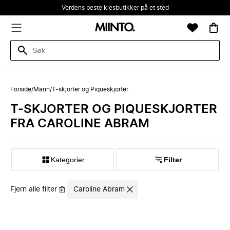
Verdens beste klesbutikker på et sted
Forside
/
Mann
/
T-skjorter og Piqueskjorter
T-SKJORTER OG PIQUESKJORTER
FRA CAROLINE ABRAM
Kategorier
Filter
Fjern alle filter
Caroline Abram