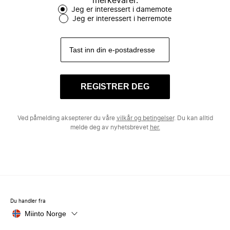
merkevarer.
Jeg er interessert i damemote
Jeg er interessert i herremote
REGISTRER DEG
Ved påmelding aksepterer du våre
vilkår og betingelser
. Du kan alltid
melde deg av nyhetsbrevet
her.
Du handler fra
Miinto Norge